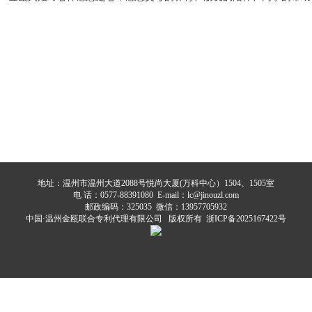
地址：温州市温州大道2088号悦尚大厦(万科中心）1504、1505室
电 话：0577-88391080 E-mail：lc@jinouzl.com
邮政编码：325035 微信：13957705932
中国·温州金瓯联合专利代理有限公司 版权所有
浙ICP备2025167422号